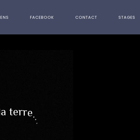
IENS
FACEBOOK
CONTACT
STAGES
l
a
t
e
r
r
e
.
.
.