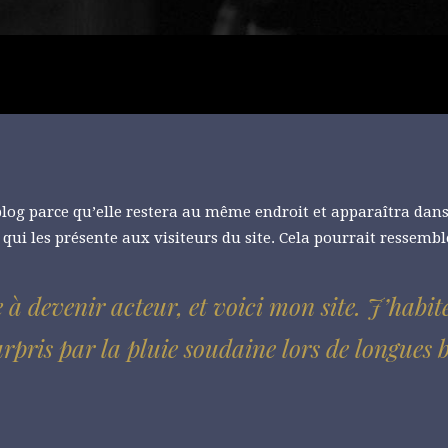
 blog parce qu’elle restera au même endroit et apparaîtra dans
ui les présente aux visiteurs du site. Cela pourrait ressemb
 à devenir acteur, et voici mon site. J’habit
urpris par la pluie soudaine lors de longues 