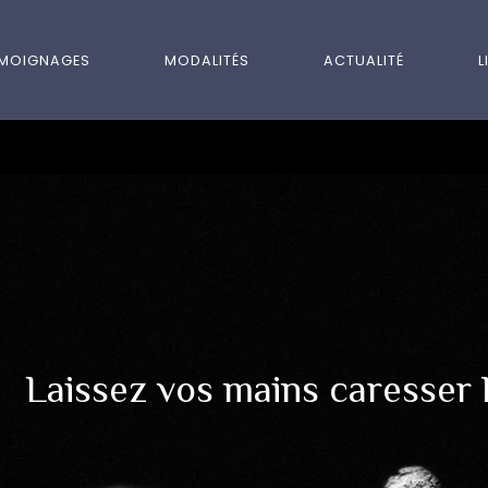
ÉMOIGNAGES
MODALITÉS
ACTUALITÉ
L
L
a
i
s
s
e
z
v
o
s
m
a
i
n
s
c
a
r
e
s
s
e
r