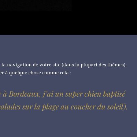
 la navigation de votre site (dans la plupart des thèmes).
ler à quelque chose comme cela :
e à Bordeaux, j’ai un super chien baptisé
balades sur la plage au coucher du soleil).