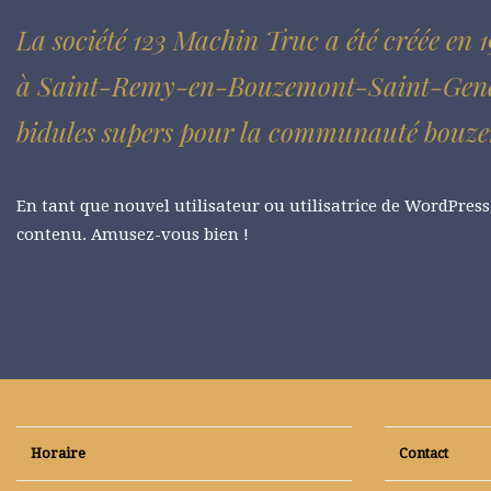
La société 123 Machin Truc a été créée en 1
à Saint-Remy-en-Bouzemont-Saint-Genest-e
bidules supers pour la communauté bouze
En tant que nouvel utilisateur ou utilisatrice de WordPres
contenu. Amusez-vous bien !
Horaire
Contact