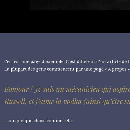
Ceci est une page d’exemple. C’est différent d’un article de
La plupart des gens commencent par une page « À propos » q
Bonjour ! Je suis un mécanicien qui aspire
Russell, et j’aime la vodka (ainsi qu’être s
…ou quelque chose comme cela :