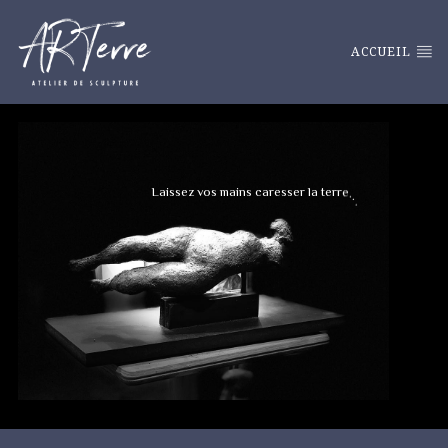
ACCUEIL
L
a
i
s
s
e
z
v
o
s
m
a
i
n
s
c
a
r
e
s
s
e
r
l
a
t
e
r
r
e
.
.
.