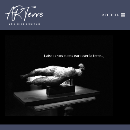
ACCUEIL
L
a
i
s
s
e
z
v
o
s
m
a
i
n
s
c
a
r
e
s
s
e
r
l
a
t
e
r
r
e
.
.
.