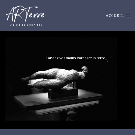
ACCUEIL
L
a
i
s
s
e
z
v
o
s
m
a
i
n
s
c
a
r
e
s
s
e
r
l
a
t
e
r
r
e
.
.
.