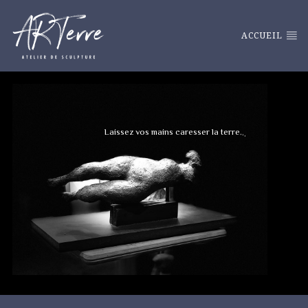
ACCUEIL
L
a
i
s
s
e
z
v
o
s
m
a
i
n
s
c
a
r
e
s
s
e
r
l
a
t
e
r
r
e
.
.
.