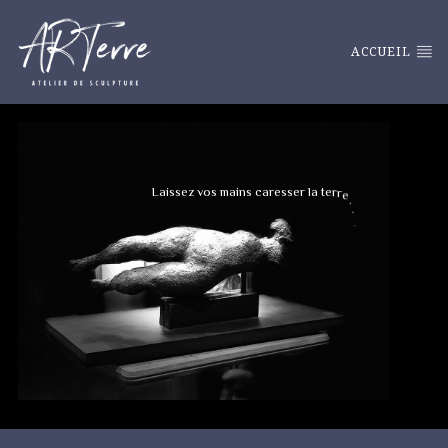
ACCUEIL
L
a
i
s
s
e
z
v
o
s
m
a
i
n
s
c
a
r
e
s
s
e
r
l
a
t
e
r
r
e
.
.
.